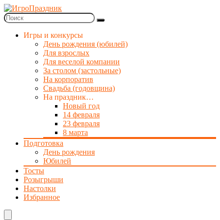
Игры и конкурсы
День рождения (юбилей)
Для взрослых
Для веселой компании
За столом (застольные)
На корпоратив
Свадьба (годовщина)
На праздник…
Новый год
14 февраля
23 февраля
8 марта
Подготовка
День рождения
Юбилей
Тосты
Розыгрыши
Настолки
Избранное