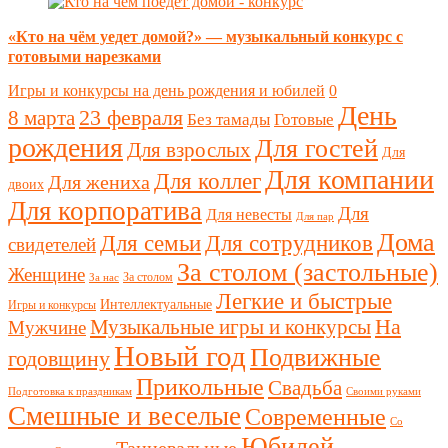
«Кто на чём уедет домой?» — музыкальный конкурс с
готовыми нарезками
Игры и конкурсы на день рождения и юбилей
0
День
23 февраля
8 марта
Без тамады
Готовые
рождения
Для гостей
Для взрослых
Для
Для компании
Для коллег
Для жениха
двоих
Для корпоратива
Для
Для невесты
Для пар
Дома
Для семьи
Для сотрудников
свидетелей
За столом (застольные)
Женщине
За столом
За нас
Легкие и быстрые
Интеллектуальные
Игры и конкурсы
Музыкальные игры и конкурсы
На
Мужчине
Новый год
Подвижные
годовщину
Прикольные
Свадьба
Подготовка к праздникам
Своими руками
Смешные и веселые
Современные
Со
Юбилей