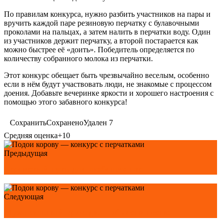
По правилам конкурса, нужно разбить участников на пары и
вручить каждой паре резиновую перчатку с булавочными
проколами на пальцах, а затем налить в перчатки воду. Один
из участников держит перчатку, а второй постарается как
можно быстрее её «доить». Победитель определяется по
количеству собранного молока из перчатки.
Этот конкурс обещает быть чрезвычайно веселым, особенно
если в нём будут участвовать люди, не знакомые с процессом
доения. Добавьте вечеринке яркости и хорошего настроения с
помощью этого забавного конкурса!
Сохранить
Сохранено
Удален
7
Средняя оценка
+10
Предыдущая
Тернистый путь для любящих пар
Следующая
Музыкальный крокодил - объясни песню