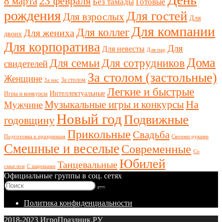
23 февраля
8 марта
Без тамады
Готовые
рождения
Для гостей
Для взрослых
Для
Для компании
Для коллег
Для жениха
двоих
Для корпоратива
Для
Для невесты
Для пар
Дома
Для семьи
Для сотрудников
свидетелей
За столом (застольные)
Женщине
За столом
За нас
Легкие и быстрые
Интеллектуальные
Игры и конкурсы
Музыкальные игры и конкурсы
На
Мужчине
Новый год
Подвижные
годовщину
Прикольные
Свадьба
Подготовка к праздникам
Своими руками
Смешные и веселые
Современные
Со
Юбилей
Танцевальные
смыслом
С шариками
Официальные группы в соц. сетях
Политика конфиденциальности
2018-2023 ИгроПраздник.РУ