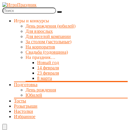
Игры и конкурсы
День рождения (юбилей)
Для взрослых
Для веселой компании
За столом (застольные)
На корпоратив
Свадьба (годовщина)
На праздник…
Новый год
14 февраля
23 февраля
8 марта
Подготовка
День рождения
Юбилей
Тосты
Розыгрыши
Настолки
Избранное