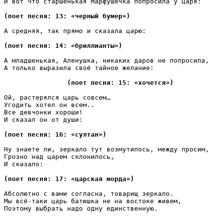
И вот что старшенькая Марфушечка попросила у царя:

(поет песня: 13: «черный бумер»)
А средняя, так прямо и сказала царю:

(поет песня: 14: «бриллианты»)
А младшенькая, Аленушка, никаких даров не попросила, 

А только выразила своё тайное желание:

(поет песня: 15: «хочется»)
Ой, растерялся царь совсем…

Угодить хотел он всем..

Все девчонки хороши!

И сказал он от души:

(поет песня: 16: «султан»)
Ну знаете ли, зеркало тут возмутилось, между просим,

Грозно над царем склонилось,

И сказало:

(поет песня: 17: «царская морда»)
Абсолютно с вами согласна, товарищ зеркало.

Мы всё-таки царь батюшка не на востоке живем,

Поэтому выбрать надо одну единственную.
