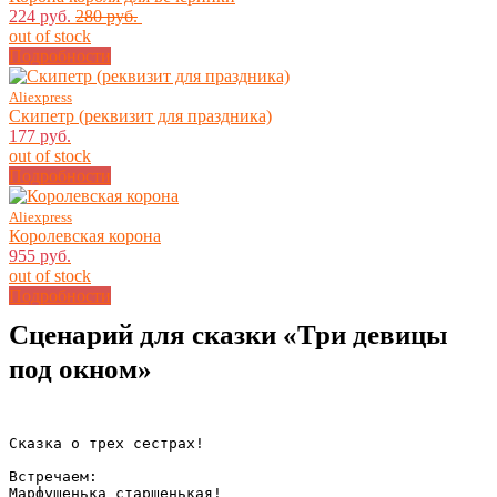
224 руб.
280 руб.
out of stock
Подробности
Aliexpress
Скипетр (реквизит для праздника)
177 руб.
out of stock
Подробности
Aliexpress
Королевская корона
955 руб.
out of stock
Подробности
Сценарий для сказки «Три девицы
под окном»
Сказка о трех сестрах!

Встречаем: 

Марфушенька старшенькая!
