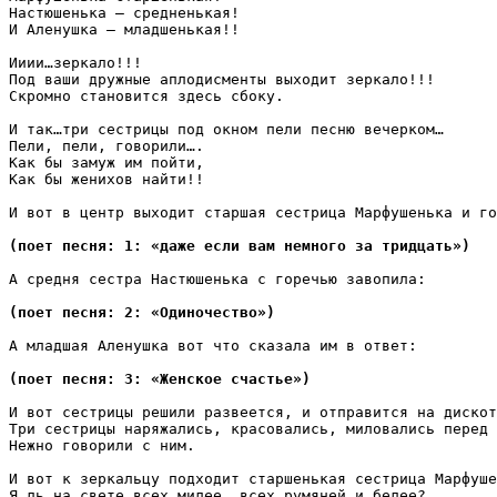
Настюшенька – средненькая!

И Аленушка – младшенькая!! 

Ииии…зеркало!!!

Под ваши дружные аплодисменты выходит зеркало!!!

Скромно становится здесь сбоку.

И так…три сестрицы под окном пели песню вечерком…

Пели, пели, говорили….

Как бы замуж им пойти,

Как бы женихов найти!!

И вот в центр выходит старшая сестрица Марфушенька и го
(поет песня: 1: «даже если вам немного за тридцать»)
А средня сестра Настюшенька с горечью завопила:

(поет песня: 2: «Одиночество»)
А младшая Аленушка вот что сказала им в ответ:

(поет песня: 3: «Женское счастье»)
И вот сестрицы решили развеется, и отправится на дискот
Три сестрицы наряжались, красовались, миловались перед 
Нежно говорили с ним.

И вот к зеркальцу подходит старшенькая сестрица Марфуше
Я ль на свете всех милее, всех румяней и белее?
