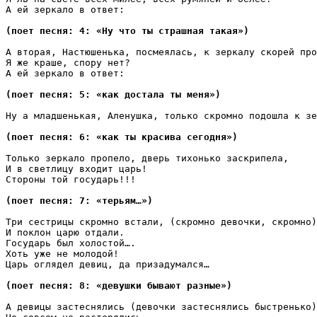
А ей зеркало в ответ:

(поет песня: 4: «Ну что ты страшная такая»)
А вторая, Настюшенька, посмеялась, к зеркалу скорей про
Я же краше, спору нет?

А ей зеркало в ответ:

(поет песня: 5: «как достала ты меня»)
Ну а младшенькая, Аленушка, только скромно подошла к зе
(поет песня: 6: «как ты красива сегодня»)
Только зеркало пропело, дверь тихонько заскрипела,

И в светлицу входит царь!

Стороны той государь!!!

(поет песня: 7: «терьям…»)
Три сестрицы скромно встали, (скромно девочки, скромно)

И поклон царю отдали.

Государь был холостой….

Хоть уже не молодой!

Царь оглядел девиц, да призадумался…

(поет песня: 8: «девушки бывают разные»)
А девицы застеснялись (девочки застеснялись быстренько)