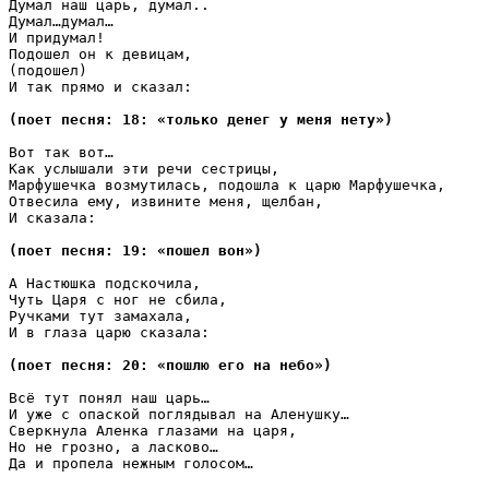
Думал наш царь, думал..

Думал…думал…

И придумал!

Подошел он к девицам,

(подошел)

И так прямо и сказал:

(поет песня: 18: «только денег у меня нету»)
Вот так вот…

Как услышали эти речи сестрицы,

Марфушечка возмутилась, подошла к царю Марфушечка,

Отвесила ему, извините меня, щелбан,

И сказала:

(поет песня: 19: «пошел вон»)
А Настюшка подскочила, 

Чуть Царя с ног не сбила,

Ручками тут замахала,

И в глаза царю сказала:

(поет песня: 20: «пошлю его на небо»)
Всё тут понял наш царь…

И уже с опаской поглядывал на Аленушку…

Сверкнула Аленка глазами на царя,

Но не грозно, а ласково…

Да и пропела нежным голосом…
