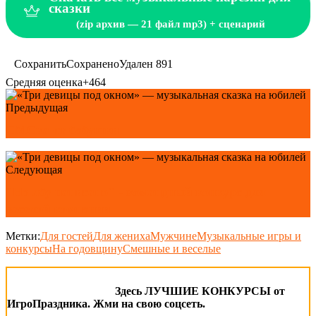
сказки
(zip архив — 21 файл mp3) + сценарий
Сохранить
Сохранено
Удален
891
Средняя оценка
+464
Предыдущая
СМСка от бабушки
Следующая
"На лбу написано" - командный конкурс для
веселой компании
Метки:
Для гостей
Для жениха
Мужчине
Музыкальные игры и
конкурсы
На годовщину
Смешные и веселые
Здесь ЛУЧШИЕ КОНКУРСЫ от
ИгроПраздника. Жми на свою соцсеть.