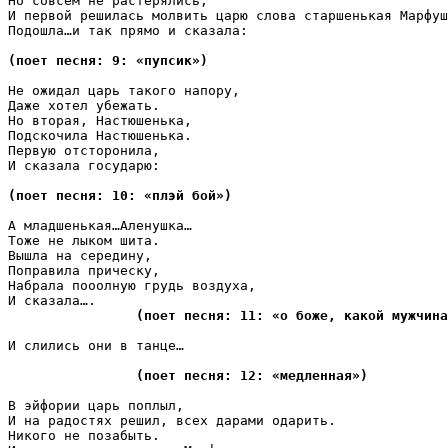
Но совсем не растерялись,

И первой решилась молвить царю слова старшенькая Марфуш
Подошла…и так прямо и сказала:

(поет песня: 9: «пупсик»)
Не ожидал царь такого напору,

Даже хотел убежать.

Но вторая, Настюшенька, 

Подскочила Настюшенька.

Первую отсторонила,

И сказала государю:

(поет песня: 10: «плэй бой»)
А младшенькая…Аленушка…

Тоже не лыком шита.

Вышла на середину,

Поправила прическу,

Набрала пооолную грудь воздуха,

И сказала….

(поет песня: 11: «о боже, какой мужчина
И слились они в танце…

(поет песня: 12: «медленная»)
В эйфории царь поплыл,

И на радостях решил, всех дарами одарить.

Никого не позабыть.
