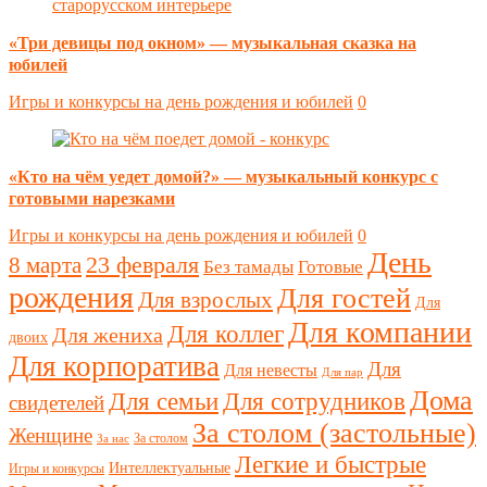
«Три девицы под окном» — музыкальная сказка на
юбилей
Игры и конкурсы на день рождения и юбилей
0
«Кто на чём уедет домой?» — музыкальный конкурс с
готовыми нарезками
Игры и конкурсы на день рождения и юбилей
0
День
23 февраля
8 марта
Без тамады
Готовые
рождения
Для гостей
Для взрослых
Для
Для компании
Для коллег
Для жениха
двоих
Для корпоратива
Для
Для невесты
Для пар
Дома
Для семьи
Для сотрудников
свидетелей
За столом (застольные)
Женщине
За столом
За нас
Легкие и быстрые
Интеллектуальные
Игры и конкурсы