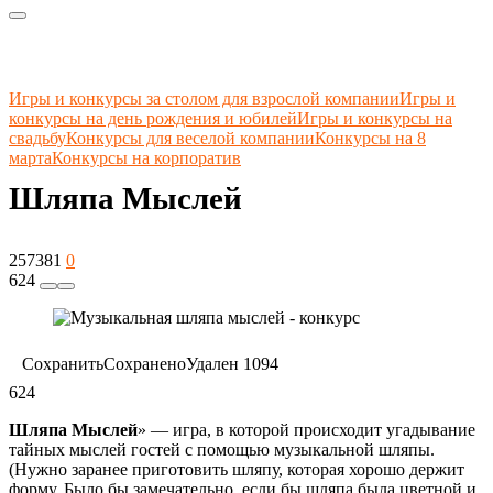
Игры и конкурсы за столом для взрослой компании
Игры и
конкурсы на день рождения и юбилей
Игры и конкурсы на
свадьбу
Конкурсы для веселой компании
Конкурсы на 8
марта
Конкурсы на корпоратив
Шляпа Мыслей
257381
0
624
Сохранить
Сохранено
Удален
1094
624
Шляпа Мыслей
» — игра, в которой происходит угадывание
тайных мыслей гостей с помощью музыкальной шляпы.
(Нужно заранее приготовить шляпу, которая хорошо держит
форму. Было бы замечательно, если бы шляпа была цветной и