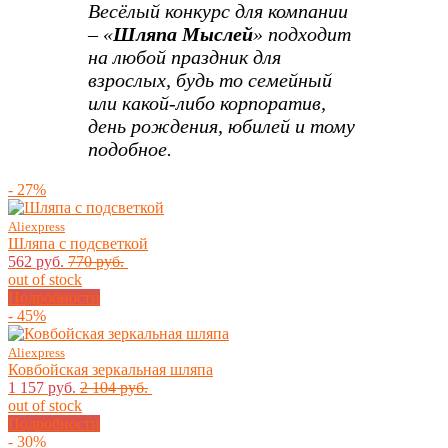
Весёлый конкурс для компании
– «
Шляпа Мыслей
» подходит
на любой праздник для
взрослых, будь то семейный
или какой-либо корпоратив,
день рождения, юбилей и тому
подобное.
- 27%
Aliexpress
Шляпа с подсветкой
562 руб.
770 руб.
out of stock
Подробности
- 45%
Aliexpress
Ковбойская зеркальная шляпа
1 157 руб.
2 104 руб.
out of stock
Подробности
- 30%