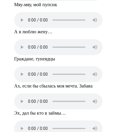
Мяу-мяу, мой пупсик
А я люблю жену…
Граждане, тунеядцы
Ах, если бы сбылась моя мечта. Забава
Эх, дал бы кто в займы…