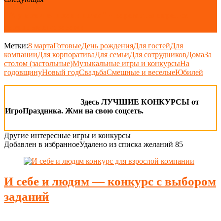
"А у меня в штанишках" - варианты игры со
смешными фразами
Метки:
8 марта
Готовые
День рождения
Для гостей
Для
компании
Для корпоратива
Для семьи
Для сотрудников
Дома
За
столом (застольные)
Музыкальные игры и конкурсы
На
годовщину
Новый год
Свадьба
Смешные и веселые
Юбилей
Здесь ЛУЧШИЕ КОНКУРСЫ от
ИгроПраздника. Жми на свою соцсеть.
Другие интересные игры и конкурсы
Добавлен в избранное
Удалено из списка желаний
85
И себе и людям — конкурс с выбором
заданий