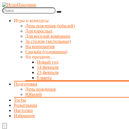
Игры и конкурсы
День рождения (юбилей)
Для взрослых
Для веселой компании
За столом (застольные)
На корпоратив
Свадьба (годовщина)
На праздник…
Новый год
14 февраля
23 февраля
8 марта
Подготовка
День рождения
Юбилей
Тосты
Розыгрыши
Настолки
Избранное