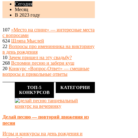
Сегодня
Месяц
В 2023 году
107
«Место на спине» — интересные места
с вопросами
624
Шляпа Мыслей
22
Вопросы про именинника на викторину
в день рождения
10
Зачем пришел на эту свадьбу?
268
Вспомни песню и забери куш
20
Конкурс «Вопрос-Ответ» — смешные
вопросы и прикольные ответы
ТОП-5
КАТЕГОРИИ
КОНКУРСОВ
Делай песню — повторяй движения из
песни
Игры и конкурсы на день рождения и