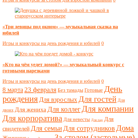
«Три девицы под окном» — музыкальная сказка на
юбилей
Игры и конкурсы на день рождения и юбилей
0
«Кто на чём уедет домой?» — музыкальный конкурс с
готовыми нарезками
Игры и конкурсы на день рождения и юбилей
0
День
23 февраля
8 марта
Без тамады
Готовые
рождения
Для гостей
Для взрослых
Для
Для компании
Для коллег
Для жениха
двоих
Для корпоратива
Для
Для невесты
Для пар
Дома
Для семьи
Для сотрудников
свидетелей
За столом (застольные)
Женщине