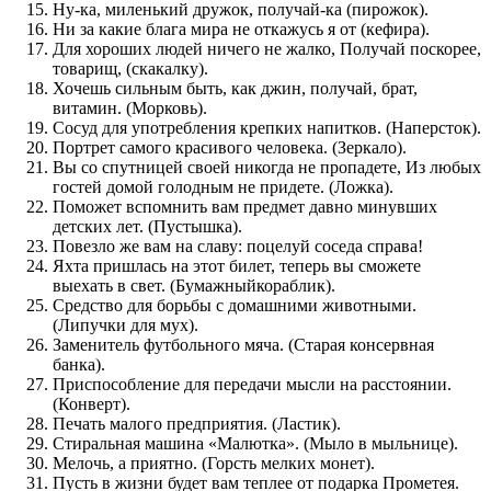
Ну-ка, миленький дружок, получай-ка (пирожок).
Ни за какие блага мира не откажусь я от (кефира).
Для хороших людей ничего не жалко, Получай поскорее,
товарищ, (скакалку).
Хочешь сильным быть, как джин, получай, брат,
витамин. (Морковь).
Сосуд для употребления крепких напитков. (Наперсток).
Портрет самого красивого человека. (Зеркало).
Вы со спутницей своей никогда не пропадете, Из любых
гостей домой голодным не придете. (Ложка).
Поможет вспомнить вам предмет давно минувших
детских лет. (Пустышка).
Повезло же вам на славу: поцелуй соседа справа!
Яхта пришлась на этот билет, теперь вы сможете
выехать в свет. (Бумажныйкораблик).
Средство для борьбы с домашними животными.
(Липучки для мух).
Заменитель футбольного мяча. (Старая консервная
банка).
Приспособление для передачи мысли на расстоянии.
(Конверт).
Печать малого предприятия. (Ластик).
Стиральная машина «Малютка». (Мыло в мыльнице).
Мелочь, а приятно. (Горсть мелких монет).
Пусть в жизни будет вам теплее от подарка Прометея.