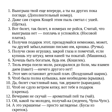
Выигрыш твой еще впереди, а ты на других пока
погляди. (Дополнительный номер).
Даже сам старик Кощей этим пыль сметал с ушей.
(Щетка).
Вот билет, так билет, в номерах не ройся, Считай, что
выигрыша нет — поплачь и успокойся. (Носовой
платок).
Получив подарок этот, призадумайся немножко, может,
ты друзей забыл,напиши письмо им, крошка. (Ручка).
Получи свою игрушку, закрой глаза и помечтай, если
купишь эту штуку, меня наней ты покатай. (Машинка).
Хочешь быть богатым, будь им. (Кошелек).
Тюль вчера поели моли, разодралися до боли, мы взамен
даем (пакет) —ничего другого нет!
Этот мяч остановит детский плач. (Воздушный шарик).
Чтоб была полна кубышка, вам необходима (крышка).
Да, билет счастливый ваш, так держите (карандаш).
Чтоб не сдуло ветром кепку, вот тебе в подарок
(скрепка).
Вечерами не скучай — ароматный пей ты (чай).
Ой, какой ты молодец, получай-ка (леденец, Чупа-Чупс).
А это украшенье — просто загляденье. (Бусы из
скрепок).