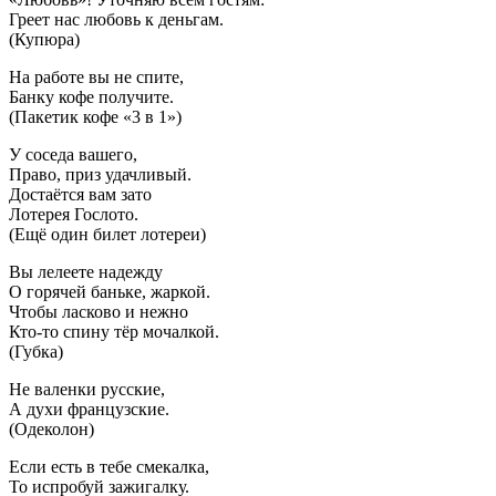
Греет нас любовь к деньгам.
(Купюра)
На работе вы не спите,
Банку кофе получите.
(Пакетик кофе «3 в 1»)
У соседа вашего,
Право, приз удачливый.
Достаётся вам зато
Лотерея Гослото.
(Ещё один билет лотереи)
Вы лелеете надежду
О горячей баньке, жаркой.
Чтобы ласково и нежно
Кто-то спину тёр мочалкой.
(Губка)
Не валенки русские,
А духи французские.
(Одеколон)
Если есть в тебе смекалка,
То испробуй зажигалку.