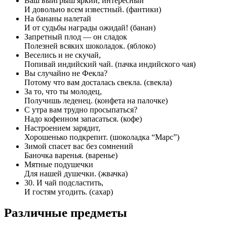
Ваш выигрыш яркий, интересный
И довольно всем известный. (фантики)
На бананы налетай
И от судьбы награды ожидай! (банан)
Запретный плод — он сладок
Полезней всяких шоколадок. (яблоко)
Веселись и не скучай,
Попивай индийский чай. (пачка индийского чая)
Вы случайно не Фекла?
Потому что вам досталась свекла. (свекла)
За то, что ты молодец,
Получишь леденец. (конфета на палочке)
С утра вам трудно просыпаться?
Надо кофеином запасаться. (кофе)
Настроением зарядит,
Хорошенько подкрепит. (шоколадка “Марс”)
Зимой спасет вас без сомнений
Баночка варенья. (варенье)
Мятные подушечки
Для нашей душечки. (жвачка)
30. И чай подсластить,
И гостям угодить. (сахар)
Различные предметы