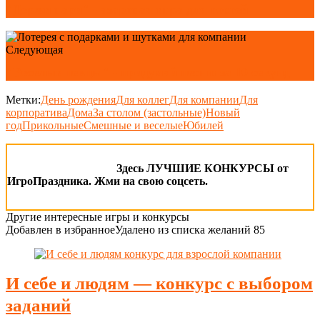
"Держи пари" - азартная игра для гостей
Следующая
"Веселые певцы" - придумай песню за 10 секунд
Метки:
День рождения
Для коллег
Для компании
Для
корпоратива
Дома
За столом (застольные)
Новый
год
Прикольные
Смешные и веселые
Юбилей
Здесь ЛУЧШИЕ КОНКУРСЫ от
ИгроПраздника. Жми на свою соцсеть.
Другие интересные игры и конкурсы
Добавлен в избранное
Удалено из списка желаний
85
И себе и людям — конкурс с выбором
заданий