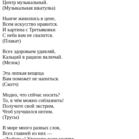
Центр музыкальный.
(Музыкальная шкатулка)
Нынче живопись в цене,
Всем искусство нравится.
И картина с Третьяковки
С неба вам не свалится.
(Плакат)
Всех здоровьем удивляй,
Кальций в рацион включай.
(Мелок)
Эта липкая вещица
Вам поможет не напиться.
(Скотч)
Модно, что сейчас носить?
То, в чём можно соблазнить!
Получите свой экстрим,
Чтоб улучшился интим.
(Трусы)
В мире много разных слов,
Всех главней из них —
«Любовь»! Уточняю всем гостям: