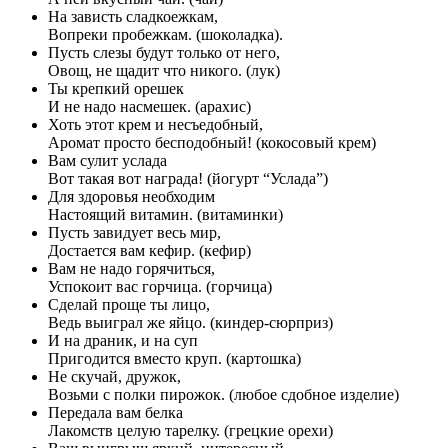
На зависть сладкоежкам,
Вопреки пробежкам. (шоколадка).
Пусть слезы будут только от него,
Овощ, не щадит что никого. (лук)
Ты крепкий орешек
И не надо насмешек. (арахис)
Хоть этот крем и несъедобный,
Аромат просто бесподобный! (кокосовый крем)
Вам сулит услада
Вот такая вот награда! (йогурт “Услада”)
Для здоровья необходим
Настоящий витамин. (витаминки)
Пусть завидует весь мир,
Достается вам кефир. (кефир)
Вам не надо горячиться,
Успокоит вас горчица. (горчица)
Сделай проще ты лицо,
Ведь выиграл же яйцо. (киндер-сюрприз)
И на драник, и на суп
Пригодится вместо круп. (картошка)
Не скучай, дружок,
Возьми с полки пирожок. (любое сдобное изделие)
Передала вам белка
Лакомств целую тарелку. (грецкие орехи)