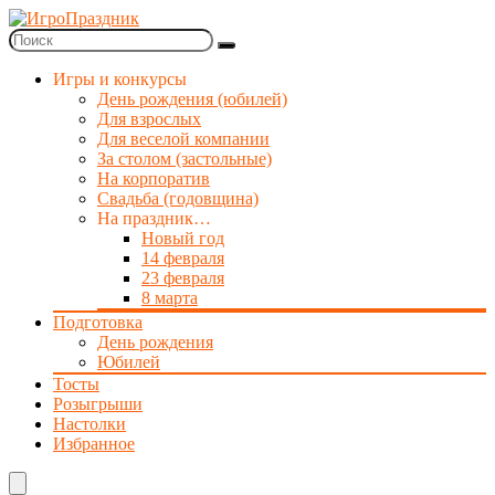
Игры и конкурсы
День рождения (юбилей)
Для взрослых
Для веселой компании
За столом (застольные)
На корпоратив
Свадьба (годовщина)
На праздник…
Новый год
14 февраля
23 февраля
8 марта
Подготовка
День рождения
Юбилей
Тосты
Розыгрыши
Настолки
Избранное