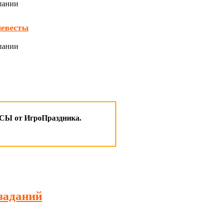
невесты
 от ИгроПраздника.
заданий