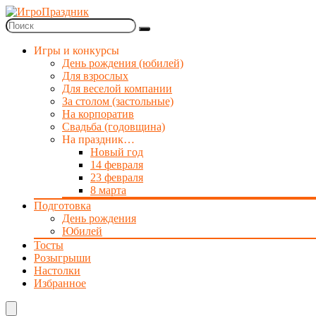
Игры и конкурсы
День рождения (юбилей)
Для взрослых
Для веселой компании
За столом (застольные)
На корпоратив
Свадьба (годовщина)
На праздник…
Новый год
14 февраля
23 февраля
8 марта
Подготовка
День рождения
Юбилей
Тосты
Розыгрыши
Настолки
Избранное