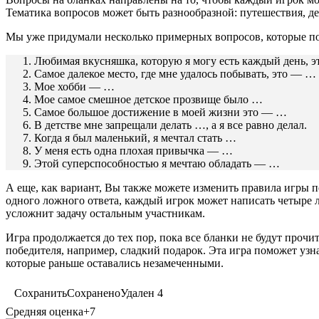
Тематика вопросов может быть разнообразной: путешествия, де
Мы уже придумали несколько примерных вопросов, которые по
Любимая вкусняшка, которую я могу есть каждый день, 
Самое далекое место, где мне удалось побывать, это — …
Мое хобби — …
Мое самое смешное детское прозвище было …
Самое большое достижение в моей жизни это — …
В детстве мне запрещали делать …, а я все равно делал.
Когда я был маленький, я мечтал стать …
У меня есть одна плохая привычка — …
Этой суперспособностью я мечтаю обладать — …
А еще, как вариант, Вы также можете изменить правила игры 
одного ложного ответа, каждый игрок может написать четыре 
усложнит задачу остальным участникам.
Игра продолжается до тех пор, пока все бланки не будут прочи
победителя, например, сладкий подарок. Эта игра поможет узна
которые раньше оставались незамеченными.
Сохранить
Сохранено
Удален
4
Средняя оценка
+7