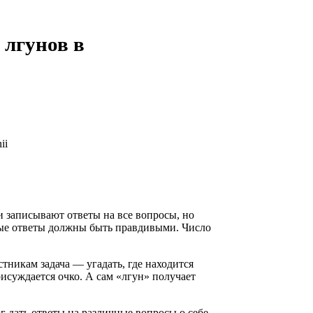
лгунов в
и записывают ответы на все вопросы, но
ные ответы должны быть правдивыми. Число
тникам задача — угадать, где находится
рисуждается очко. А сам «лгун» получает
 дать ответы на различные вопросы о себе.