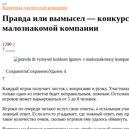
Конкурсы для веселой компании
Правда или вымысел — конкурс 
малознакомой компании
1290
0
7
Сохранить
Сохранено
Удален
4
7
Каждый игрок получает листок с вопросами и ручку. Участник
только один из ответов будет неправильным, ложным. Осталь
игроков может варьироваться от 5 до 8 человек.
Игроки по очереди читают вслух свои ответы, а остальным учас
ложный ответ. Если кто-то угадывает, где ложный ответ, ему п
такое количество очков, сколько игроков ему удалось обмануть.
Вопросы на бланках направлены на то, чтобы каждый игрок мог