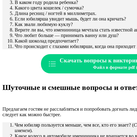
В каком году родила ребенка?
Какого цвета кошелек / сумочка?
Длина ресниц / ногтей в миллиметрах.
Если юбилярша увидит мышь, будет ли она кричать?
Как звали любимую куклу?
Верите ли вы, что именинница мечтала стать известной 
Что любит больше — принимать ванну или душ?
Какой шоколад предпочитает?
Что происходит с глазами юбилярши, когда она приходит 
Скачать вопросы к виктори
Файл в формате pdf 
Шуточные и смешные вопросы и ответы
Предлагаем гостям не расслабляться и попробовать догнать лид
следует как можно быстрее.
Чем юбиляр пользуется меньше, чем все, кто его знает? (
С
именем
).
Какое колесо в автомобиле именинника не вращается во 