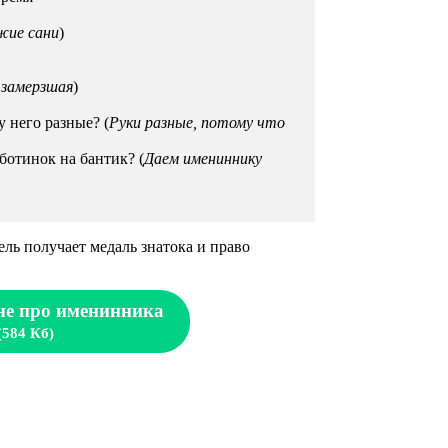
жие сани
)
а замерзшая
)
 него разные? (
Руки разные, потому что
ботинок на бантик? (
Даем имениннику
ль получает медаль знатока и право
не про именинника
(584 Кб)