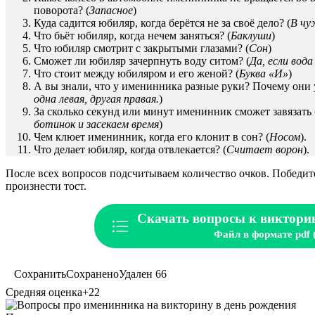
поворота? (
Запасное
)
Куда садится юбиляр, когда берётся не за своё дело? (
В чу
Что бьёт юбиляр, когда нечем заняться? (
Баклуши
)
Что юбиляр смотрит с закрытыми глазами? (
Сон
)
Сможет ли юбиляр зачерпнуть воду ситом? (
Да, если вод
Что стоит между юбиляром и его женой? (
Буква «И»
)
А вы знали, что у именинника разные руки? Почему они у
одна левая, другая правая.
)
За сколько секунд или минут именинник сможет завязать 
ботинок и засекаем время
)
Чем клюет именинник, когда его клонит в сон? (
Носом
).
Что делает юбиляр, когда отвлекается? (
Считает ворон
).
После всех вопросов подсчитываем количество очков. Победите
произнести тост.
Скачать вопросы к виктори
Файл в формате pdf 
Сохранить
Сохранено
Удален
66
Средняя оценка
+22