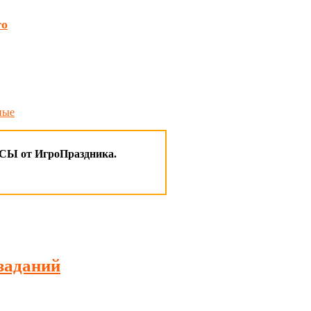
го
ные
 от ИгроПраздника.
заданий