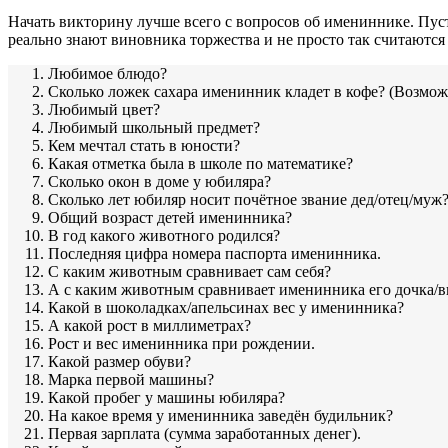
Начать викторину лучше всего с вопросов об имениннике. Пус
реально знают виновника торжества и не просто так считаются 
Любимое блюдо?
Сколько ложек сахара именинник кладет в кофе? (Возмож
Любимый цвет?
Любимый школьный предмет?
Кем мечтал стать в юности?
Какая отметка была в школе по математике?
Сколько окон в доме у юбиляра?
Сколько лет юбиляр носит почётное звание дед/отец/муж
Общий возраст детей именинника?
В год какого животного родился?
Последняя цифра номера паспорта именинника.
С каким животным сравнивает сам себя?
А с каким животным сравнивает именинника его дочка/в
Какой в шоколадках/апельсинах вес у именинника?
А какой рост в миллиметрах?
Рост и вес именинника при рождении.
Какой размер обуви?
Марка первой машины?
Какой пробег у машины юбиляра?
На какое время у именинника заведён будильник?
Первая зарплата (сумма заработанных денег).