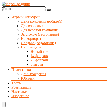
Игры и конкурсы
День рождения (юбилей)
Для взрослых
Для веселой компании
За столом (застольные)
На корпоратив
Свадьба (годовщина)
На праздник…
Новый год
14 февраля
23 февраля
8 марта
Подготовка
День рождения
Юбилей
Тосты
Розыгрыши
Настолки
Избранное