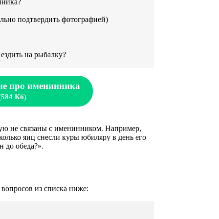
нника?
льно подтвердить фотографией)
 ездить на рыбалку?
не про именинника
(584 Кб)
мую не связаны с именинником. Например,
олько яиц снесли куры юбиляру в день его
 до обеда?».
 вопросов из списка ниже: