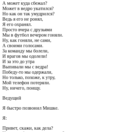
А может куда сбежал?
Может в ведро укатился?
Но как он так умудрился?
Ведь я его не ронял,
Я его охранял.
Просто вчера с друзьями
Мы в футбол вечером гоняли.
Ну, как гоняли, не сами,
А своими голосами.
За команду мы болели,
И врагов мы одолели!
И за это до утра
Выпивали мы с ведра!
Победу-то мы одержали,
Но только, похоже, к утру,
Мой телефон потеряли.
Ну, ничего, поищу.
Ведущий
Я быстро позвонил Мишке.
Я:
Привет, скажи, как дела?