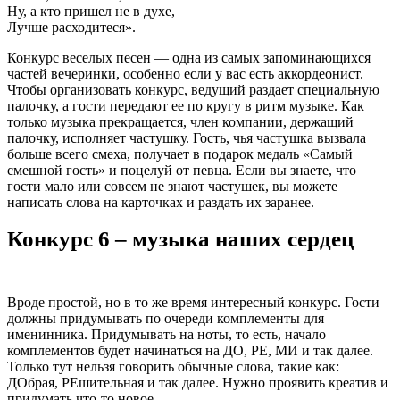
Ну, а кто пришел не в духе,
Лучше расходитеся».
Конкурс веселых песен — одна из самых запоминающихся
частей вечеринки, особенно если у вас есть аккордеонист.
Чтобы организовать конкурс, ведущий раздает специальную
палочку, а гости передают ее по кругу в ритм музыке. Как
только музыка прекращается, член компании, держащий
палочку, исполняет частушку. Гость, чья частушка вызвала
больше всего смеха, получает в подарок медаль «Самый
смешной гость» и поцелуй от певца. Если вы знаете, что
гости мало или совсем не знают частушек, вы можете
написать слова на карточках и раздать их заранее.
Конкурс 6 – музыка наших сердец
Вроде простой, но в то же время интересный конкурс. Гости
должны придумывать по очереди комплементы для
именинника. Придумывать на ноты, то есть, начало
комплементов будет начинаться на ДО, РЕ, МИ и так далее.
Только тут нельзя говорить обычные слова, такие как:
ДОбрая, РЕшительная и так далее. Нужно проявить креатив и
придумать что-то новое.