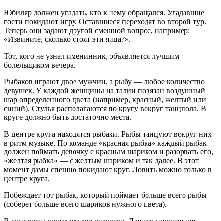
Юбиляр должен угадать, кто к нему обращался. Угадавшие
гости покидают игру. Оставшиеся переходят во второй тур.
Теперь они задают другой смешной вопрос, например:
«Извините, сколько стоят эти яйца?».
Тот, кого не узнал именинник, объявляется лучшим
болельщиком вечера.
Рыбаков играют двое мужчин, а рыбу — любое количество
девушек. У каждой женщины на талии повязан воздушный
шар определенного цвета (например, красный, желтый или
синий). Стулья располагаются по кругу вокруг танцпола. В
круге должно быть достаточно места.
В центре круга находятся рыбаки. Рыбы танцуют вокруг них
в ритм музыке. По команде «красная рыбка» каждый рыбак
должен поймать девочку с красным шариком и разорвать его,
«желтая рыбка» — с желтым шариком и так далее. В этот
момент дамы спешно покидают круг. Ловить можно только в
центре круга.
Побеждает тот рыбак, который поймает больше всего рыбы
(соберет больше всего шариков нужного цвета).
В конкурсе участвуют два человека. Для его проведения