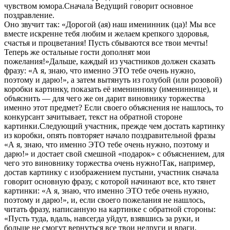
чувством юмора.Сначала Ведущий говорит основное
поздравление.
Оно звучит так: «Дорогой (ая) наш именинник (ца)! Мы все
вместе искренне тебя любим и желаем крепкого здоровья,
счастья и процветания! Пусть сбываются все твои мечты!
Теперь же остальные гости дополнят мои
пожелания!»Дальше, каждый из участников должен сказать
фразу: «А я, знаю, что именно ЭТО тебе очень нужно,
поэтому и дарю!», а затем вытянуть из голубой (или розовой)
коробки картинку, показать её имениннику (имениннице), и
объяснить — для чего же он дарит виновнику торжества
именно этот предмет? Если своего объяснения не нашлось, то
конкурсант зачитывает, текст на обратной стороне
картинки.Следующий участник, прежде чем достать картинку
из коробки, опять повторяет начало поздравительной фразы
«А я, знаю, что именно ЭТО тебе очень нужно, поэтому и
дарю!» и достает свой смешной «подарок» с объяснением, для
чего это виновнику торжества очень нужно!Так, например,
достав картинку с изображением пустыни, участник сначала
говорит основную фразу, с которой начинают все, кто тянет
картинки: «А я, знаю, что именно ЭТО тебе очень нужно,
поэтому и дарю!», и, если своего пожелания не нашлось,
читать фразу, написанную на картинке с обратной стороны:
«Пусть туда, вдаль, навсегда уйдут, взявшись за руки, и
больше не смогут вернуться все твои недруги и враги,