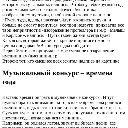
котором растут лимоны, надпись: «Чтобы у тебя круглый год
росли «лимоны» и не только фрукты!»картинка с
изображением пустыни, на обратной стороне написано:
«Пусть туда, вдаль, навсегда уйдут, взявшись за руки, и
больше не смогут вернуться, все твои недруги, прихватив все
твои неприятности!»изображение пропеллера из м/ф «Малыш
и Карлсон», надпись: «Пусть твоей жизни всегда будет
Карслсон, который живёт на крыше и приносит много
ценных подарков!»В конкурсе два победителя:
Первый: тот, кто придумал самое смешное поздравление
имениннику (имениннице);
Второй: тот, кто смешнее всех зачитал надпись на картинке.
Музыкальный конкурс – времена
года
Настало время поиграть в музыкальные конкурсы. И тут
нужно обратить внимание на то, в какое время года родился
именинник, ведь от этого зависит список выбранных песен.
Суть конкурса в том, что гостям нужно угадывать песни о том
времени года, когда родился именинник.
Например, он родился летом, значит выбираем песни, где