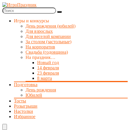
Игры и конкурсы
День рождения (юбилей)
Для взрослых
Для веселой компании
За столом (застольные)
На корпоратив
Свадьба (годовщина)
На праздник…
Новый год
14 февраля
23 февраля
8 марта
Подготовка
День рождения
Юбилей
Тосты
Розыгрыши
Настолки
Избранное