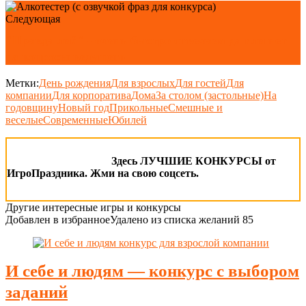
Следующая
"Правда ли?" - очень быстро отвечаем да или нет
на вопросы ведущего
Метки:
День рождения
Для взрослых
Для гостей
Для
компании
Для корпоратива
Дома
За столом (застольные)
На
годовщину
Новый год
Прикольные
Смешные и
веселые
Современные
Юбилей
Здесь ЛУЧШИЕ КОНКУРСЫ от
ИгроПраздника. Жми на свою соцсеть.
Другие интересные игры и конкурсы
Добавлен в избранное
Удалено из списка желаний
85
И себе и людям — конкурс с выбором
заданий