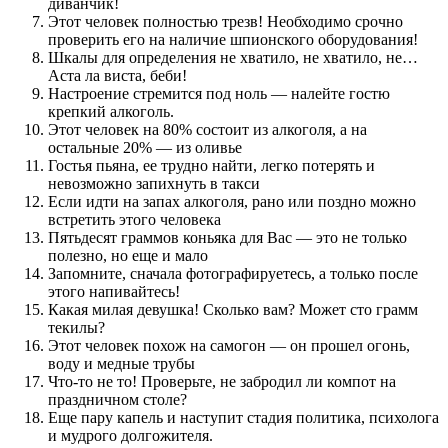
диванчик!
Этот человек полностью трезв! Необходимо срочно
проверить его на наличие шпионского оборудования!
Шкалы для определения не хватило, не хватило, не…
Аста ла виста, беби!
Настроение стремится под ноль — налейте гостю
крепкий алкоголь.
Этот человек на 80% состоит из алкоголя, а на
остальные 20% — из оливье
Гостья пьяна, ее трудно найти, легко потерять и
невозможно запихнуть в такси
Если идти на запах алкоголя, рано или поздно можно
встретить этого человека
Пятьдесят граммов коньяка для Вас — это не только
полезно, но еще и мало
Запомните, сначала фотографируетесь, а только после
этого напивайтесь!
Какая милая девушка! Сколько вам? Может сто грамм
текилы?
Этот человек похож на самогон — он прошел огонь,
воду и медные трубы
Что-то не то! Проверьте, не забродил ли компот на
праздничном столе?
Еще пару капель и наступит стадия политика, психолога
и мудрого долгожителя.