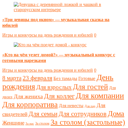
«Три девицы под окном» — музыкальная сказка на
юбилей
Игры и конкурсы на день рождения и юбилей
0
«Кто на чём уедет домой?» — музыкальный конкурс с
готовыми нарезками
Игры и конкурсы на день рождения и юбилей
0
День
23 февраля
8 марта
Без тамады
Готовые
рождения
Для гостей
Для взрослых
Для
Для компании
Для коллег
Для жениха
двоих
Для корпоратива
Для
Для невесты
Для пар
Дома
Для семьи
Для сотрудников
свидетелей
За столом (застольные)
Женщине
За столом
За нас