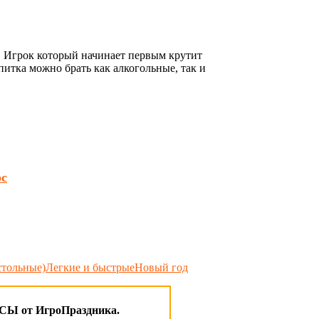
. Игрок который начинает первым крутит
апитка можно брать как алкогольные, так и
рс
стольные)
Легкие и быстрые
Новый год
 от ИгроПраздника.