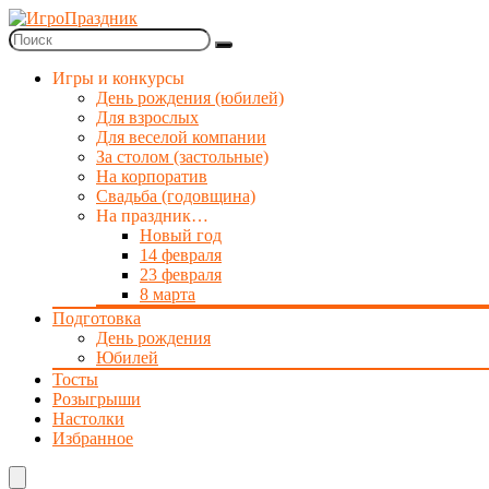
Игры и конкурсы
День рождения (юбилей)
Для взрослых
Для веселой компании
За столом (застольные)
На корпоратив
Свадьба (годовщина)
На праздник…
Новый год
14 февраля
23 февраля
8 марта
Подготовка
День рождения
Юбилей
Тосты
Розыгрыши
Настолки
Избранное