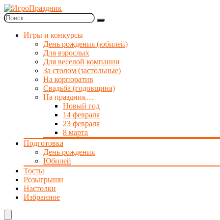
Игры и конкурсы
День рождения (юбилей)
Для взрослых
Для веселой компании
За столом (застольные)
На корпоратив
Свадьба (годовщина)
На праздник…
Новый год
14 февраля
23 февраля
8 марта
Подготовка
День рождения
Юбилей
Тосты
Розыгрыши
Настолки
Избранное