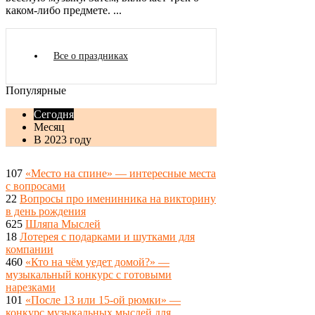
каком-либо предмете. ...
Все о праздниках
Популярные
Сегодня
Месяц
В 2023 году
107
«Место на спине» — интересные места
с вопросами
22
Вопросы про именинника на викторину
в день рождения
625
Шляпа Мыслей
18
Лотерея с подарками и шутками для
компании
460
«Кто на чём уедет домой?» —
музыкальный конкурс с готовыми
нарезками
101
«После 13 или 15-ой рюмки» —
конкурс музыкальных мыслей для