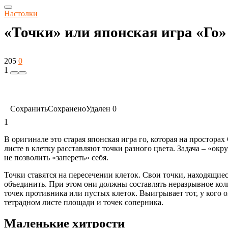
Настолки
«Точки» или японская игра «Го»
205
0
1
Сохранить
Сохранено
Удален
0
1
В оригинале это старая японская игра го, которая на простора
листе в клетку расставляют точки разного цвета. Задача – «о
не позволить «запереть» себя.
Точки ставятся на пересечении клеток. Свои точки, находящие
объединить. При этом они должны составлять неразрывное кол
точек противника или пустых клеток. Выигрывает тот, у кого о
тетрадном листе площади и точек соперника.
Маленькие хитрости