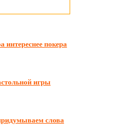
а интереснее покера
астольной игры
 придумываем слова