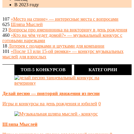
В 2023 году
107
«Место на спине» — интересные места с вопросами
625
Шляпа Мыслей
23
Вопросы про именинника на викторину в день рождения
460
«Кто на чём уедет домой?» — музыкальный конкурс с
готовыми нарезками
18
Лотерея с подарками и шутками для компании
101
«После 13 или 15-ой рюмки» — конкурс музыкальных
мыслей для взрослых
ТОП-5 КОНКУРСОВ
КАТЕГОРИИ
Делай песню — повторяй движения из песни
Игры и конкурсы на день рождения и юбилей
0
Шляпа Мыслей