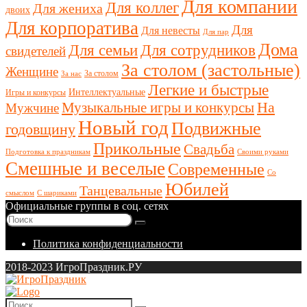
Для компании
Для коллег
Для жениха
двоих
Для корпоратива
Для
Для невесты
Для пар
Дома
Для семьи
Для сотрудников
свидетелей
За столом (застольные)
Женщине
За столом
За нас
Легкие и быстрые
Интеллектуальные
Игры и конкурсы
Музыкальные игры и конкурсы
На
Мужчине
Новый год
Подвижные
годовщину
Прикольные
Свадьба
Подготовка к праздникам
Своими руками
Смешные и веселые
Современные
Со
Юбилей
Танцевальные
смыслом
С шариками
Официальные группы в соц. сетях
Политика конфиденциальности
2018-2023 ИгроПраздник.РУ