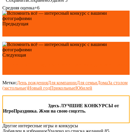
Сохранить
Сохранено
Удален
5
Средняя оценка
+6
Предыдущая
Новогодняя шапка с музыкальными мыслями
Следующая
"Море роз" - поздравление с цветами для женщины
на юбилей
Метки:
День рождения
Для компании
Для семьи
Дома
За столом
(застольные)
Новый год
Прикольные
Юбилей
Здесь ЛУЧШИЕ КОНКУРСЫ от
ИгроПраздника. Жми на свою соцсеть.
Другие интересные игры и конкурсы
Добавлен в избранное
Удалено из списка желаний
85