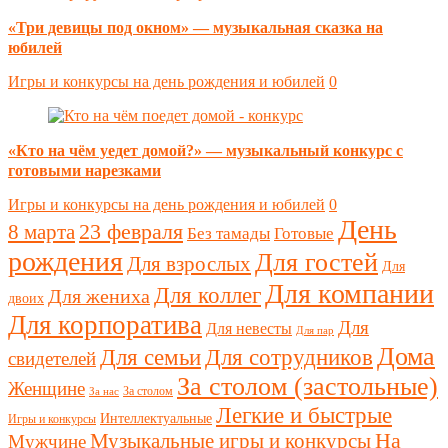
«Три девицы под окном» — музыкальная сказка на
юбилей
Игры и конкурсы на день рождения и юбилей
0
«Кто на чём уедет домой?» — музыкальный конкурс с
готовыми нарезками
Игры и конкурсы на день рождения и юбилей
0
День
23 февраля
8 марта
Без тамады
Готовые
рождения
Для гостей
Для взрослых
Для
Для компании
Для коллег
Для жениха
двоих
Для корпоратива
Для
Для невесты
Для пар
Дома
Для семьи
Для сотрудников
свидетелей
За столом (застольные)
Женщине
За столом
За нас
Легкие и быстрые
Интеллектуальные
Игры и конкурсы
Музыкальные игры и конкурсы
На
Мужчине