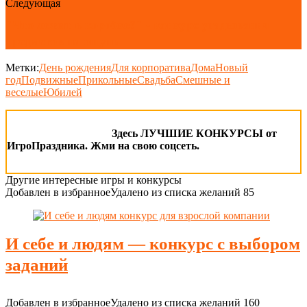
Следующая
"Что лежит в коробке?" - конкурс угадывания
предметов на ощупь
Метки:
День рождения
Для корпоратива
Дома
Новый
год
Подвижные
Прикольные
Свадьба
Смешные и
веселые
Юбилей
Здесь ЛУЧШИЕ КОНКУРСЫ от
ИгроПраздника. Жми на свою соцсеть.
Другие интересные игры и конкурсы
Добавлен в избранное
Удалено из списка желаний
85
И себе и людям — конкурс с выбором
заданий
Добавлен в избранное
Удалено из списка желаний
160