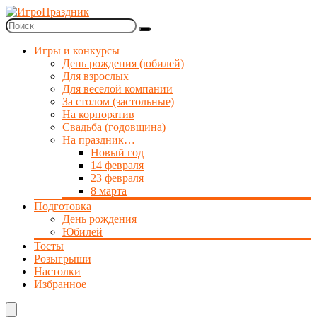
Игры и конкурсы
День рождения (юбилей)
Для взрослых
Для веселой компании
За столом (застольные)
На корпоратив
Свадьба (годовщина)
На праздник…
Новый год
14 февраля
23 февраля
8 марта
Подготовка
День рождения
Юбилей
Тосты
Розыгрыши
Настолки
Избранное