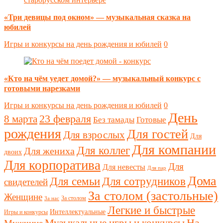
«Три девицы под окном» — музыкальная сказка на
юбилей
Игры и конкурсы на день рождения и юбилей
0
«Кто на чём уедет домой?» — музыкальный конкурс с
готовыми нарезками
Игры и конкурсы на день рождения и юбилей
0
День
23 февраля
8 марта
Без тамады
Готовые
рождения
Для гостей
Для взрослых
Для
Для компании
Для коллег
Для жениха
двоих
Для корпоратива
Для
Для невесты
Для пар
Дома
Для семьи
Для сотрудников
свидетелей
За столом (застольные)
Женщине
За столом
За нас
Легкие и быстрые
Интеллектуальные
Игры и конкурсы