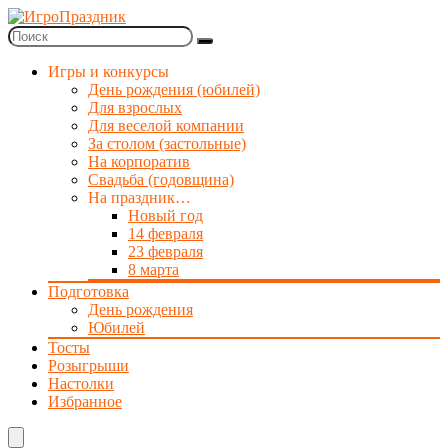
Игры и конкурсы
День рождения (юбилей)
Для взрослых
Для веселой компании
За столом (застольные)
На корпоратив
Свадьба (годовщина)
На праздник…
Новый год
14 февраля
23 февраля
8 марта
Подготовка
День рождения
Юбилей
Тосты
Розыгрыши
Настолки
Избранное