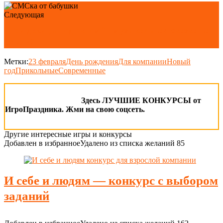
Следующая
"Три девицы под окном" - музыкальная сказка на
юбилей
Метки:
23 февраля
День рождения
Для компании
Новый
год
Прикольные
Современные
Здесь ЛУЧШИЕ КОНКУРСЫ от
ИгроПраздника. Жми на свою соцсеть.
Другие интересные игры и конкурсы
Добавлен в избранное
Удалено из списка желаний
85
И себе и людям — конкурс с выбором
заданий