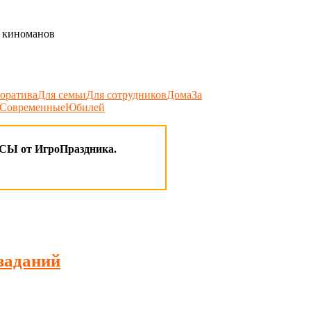
оратива
Для семьи
Для сотрудников
Дома
За
Современные
Юбилей
 от ИгроПраздника.
заданий