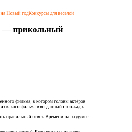
 на Новый год
Конкурсы для веселой
» — прикольный
венного фильма, в котором головы актёров
из какого фильма взят данный стоп-кадр.
ать правильный ответ. Времени на раздумье
коладку, жетон). Если команда не знает