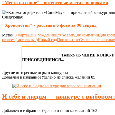
"Место на спине" - интересные места с вопросами
Следующая
"Хронология" - расставь 6 фото за 90 секунд
Метки:
8 марта
День рождения
Для коллег
Для компании
Для корп
столом (застольные)
Новый год
Прикольные
Смешные и веселые
Только ЛУЧШИЕ КОНКУРСЫ
ПРИСОЕДИНЯЙСЯ...
Другие интересные игры и конкурсы
Добавлен в избранное
Удалено из списка желаний
85
И себе и людям — конкурс с выбором 
Добавлен в избранное
Удалено из списка желаний
162