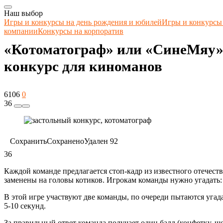
Наш выбор
Игры и конкурсы на день рождения и юбилей
Игры и конкурсы
компании
Конкурсы на корпоратив
«Котоматограф» или «СинеМяу
конкурс для киноманов
6106
0
36
Сохранить
Сохранено
Удален
92
36
Каждой команде предлагается стоп-кадр из известного отечест
заменены на головы котиков. Игрокам команды нужно угадать: 
В этой игре участвуют две команды, по очереди пытаются угад
5-10 секунд.
За правильный ответ команда получает один балл (конфетку, шо