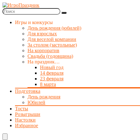
Игры и конкурсы
День рождения (юбилей)
Для взрослых
Для веселой компании
За столом (застольные)
На корпоратив
Свадьба (годовщина)
На праздник…
Новый год
14 февраля
23 февраля
8 марта
Подготовка
День рождения
Юбилей
Тосты
Розыгрыши
Настолки
Избранное