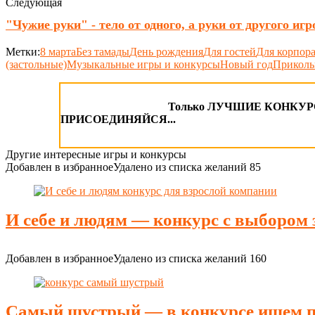
Следующая
"Чужие руки" - тело от одного, а руки от другого игр
Метки:
8 марта
Без тамады
День рождения
Для гостей
Для корпор
(застольные)
Музыкальные игры и конкурсы
Новый год
Прикол
Только ЛУЧШИЕ КОНКУРСЫ
ПРИСОЕДИНЯЙСЯ...
Другие интересные игры и конкурсы
Добавлен в избранное
Удалено из списка желаний
85
И себе и людям — конкурс с выбором 
Добавлен в избранное
Удалено из списка желаний
160
Самый шустрый — в конкурсе ищем п