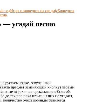
ый год
Игры и конкурсы на свадьбу
Конкурсы
атив
» — угадай песню
 на русском языке, озвученный
 (взять предмет заменяющий кнопку) первым
стальные игроки не подсказывают. Если оба
о до тех пор пока кто-то из них не угадает,
ни. Количество очков команды равняется