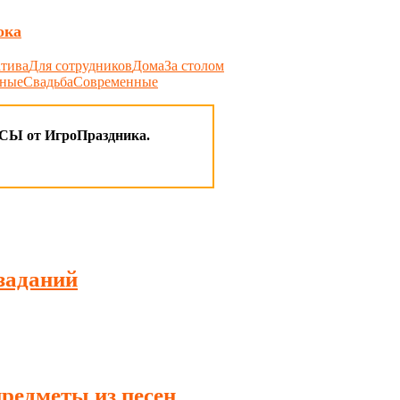
ока
атива
Для сотрудников
Дома
За столом
ьные
Свадьба
Современные
 от ИгроПраздника.
заданий
редметы из песен