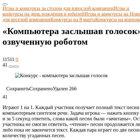
Игры и конкурсы за столом для взрослой компании
Игры и
конкурсы на день рождения и юбилей
Игры и конкурсы на Нов
для веселой компании
Конкурсы на 8 марта
Конкурсы на корпор
«Компьютера заслышав голосок
озвученную роботом
11511
0
41
Сохранить
Сохранено
Удален
266
41
Играют 1 на 1. Каждый участник получает полный текст песни
компьютерным синтезом речи. Задача игрока — нажать кнопку
и за 5 секунд ответить, слова какой песни были «зачитаны». О
участника не смогли ответить, «чтение» песни продолжается либ
либо пока не закончится текст. Каждая пара играет по две пес
количеству угаданных песен.