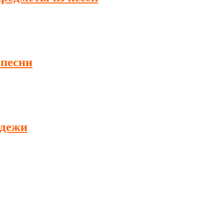
 песни
одежи