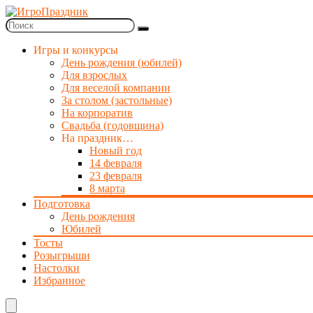
Игры и конкурсы
День рождения (юбилей)
Для взрослых
Для веселой компании
За столом (застольные)
На корпоратив
Свадьба (годовщина)
На праздник…
Новый год
14 февраля
23 февраля
8 марта
Подготовка
День рождения
Юбилей
Тосты
Розыгрыши
Настолки
Избранное