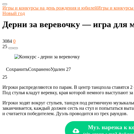
Игры и конкурсы на день рождения и юбилей
Игры и конкурсы
Новый год
Дерни за веревочку — игра для
3084
0
25
Сохранить
Сохранено
Удален
27
25
Игроки распределяются по парам. В центр танцпола ставятся 2 с
Под стулья кладут веревку, края которой немного выступают за
Игроки ходят вокруг стульев, танцуя под ритмичную музыкаль
заканчивается, каждый должен сесть на стул и попытаться вытащ
и считается победителем. Дуэль проводится из трех раундов.
Муз. нарезка к к