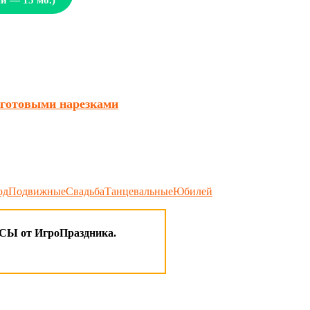
и — 15 мб.)
с готовыми нарезками
од
Подвижные
Свадьба
Танцевальные
Юбилей
 от ИгроПраздника.