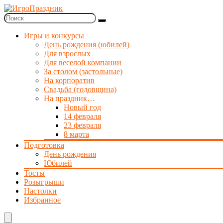
Игры и конкурсы
День рождения (юбилей)
Для взрослых
Для веселой компании
За столом (застольные)
На корпоратив
Свадьба (годовщина)
На праздник…
Новый год
14 февраля
23 февраля
8 марта
Подготовка
День рождения
Юбилей
Тосты
Розыгрыши
Настолки
Избранное