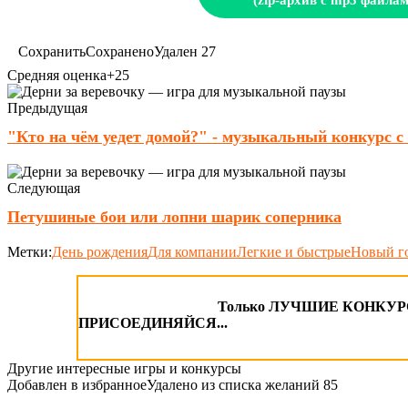
(zip-архив с mp3 файлам
Сохранить
Сохранено
Удален
27
Средняя оценка
+25
Предыдущая
"Кто на чём уедет домой?" - музыкальный конкурс 
Следующая
Петушиные бои или лопни шарик соперника
Метки:
День рождения
Для компании
Легкие и быстрые
Новый г
Только ЛУЧШИЕ КОНКУРСЫ
ПРИСОЕДИНЯЙСЯ...
Другие интересные игры и конкурсы
Добавлен в избранное
Удалено из списка желаний
85