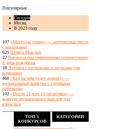
Популярные
Сегодня
Месяц
В 2023 году
107
«Место на спине» — интересные места
с вопросами
625
Шляпа Мыслей
22
Вопросы про именинника на викторину
в день рождения
18
Лотерея с подарками и шутками для
компании
460
«Кто на чём уедет домой?» —
музыкальный конкурс с готовыми
нарезками
102
«После 13 или 15-ой рюмки» —
конкурс музыкальных мыслей для
взрослых
ТОП-5
КАТЕГОРИИ
КОНКУРСОВ