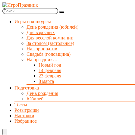
Игры и конкурсы
День рождения (юбилей)
Для взрослых
Для веселой компании
За столом (застольные)
На корпоратив
Свадьба (годовщина)
На праздник…
Новый год
14 февраля
23 февраля
8 марта
Подготовка
День рождения
Юбилей
Тосты
Розыгрыши
Настолки
Избранное