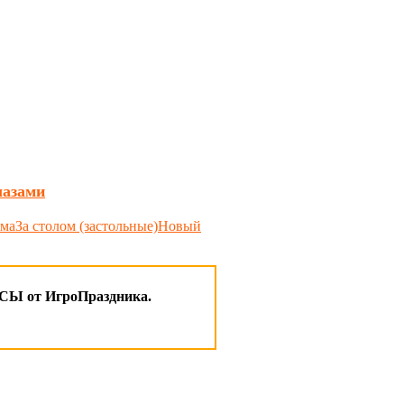
лазами
ма
За столом (застольные)
Новый
 от ИгроПраздника.