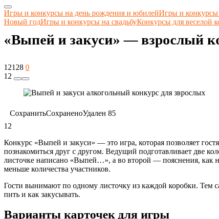
Игры и конкурсы на день рождения и юбилей
Игры и конкурсы
Новый год
Игры и конкурсы на свадьбу
Конкурсы для веселой 
«Выпей и закуси» — взрослый ко
12128
0
12
Сохранить
Сохранено
Удален
85
12
Конкурс «Выпей и закуси» — это игра, которая позволяет гостя
познакомиться друг с другом. Ведущий подготавливает две ко
листочке написано «Выпей…», а во второй — пояснения, как н
меньше количества участников.
Гости вынимают по одному листочку из каждой коробки. Тем с
пить и как закусывать.
Варианты карточек для игры