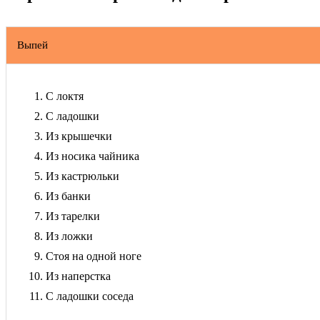
Выпей
С локтя
С ладошки
Из крышечки
Из носика чайника
Из кастрюльки
Из банки
Из тарелки
Из ложки
Стоя на одной ноге
Из наперстка
С ладошки соседа