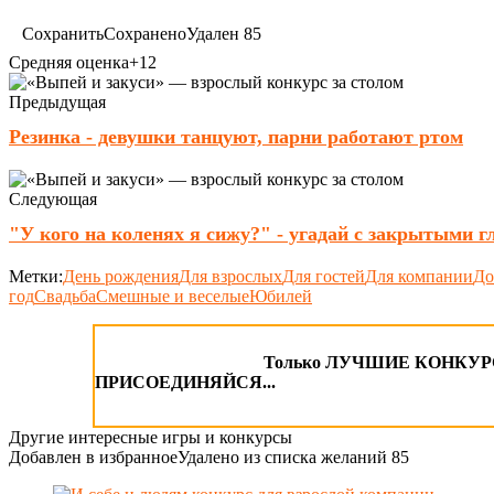
Сохранить
Сохранено
Удален
85
Средняя оценка
+12
Предыдущая
Резинка - девушки танцуют, парни работают ртом
Следующая
"У кого на коленях я сижу?" - угадай с закрытыми г
Метки:
День рождения
Для взрослых
Для гостей
Для компании
До
год
Свадьба
Смешные и веселые
Юбилей
Только ЛУЧШИЕ КОНКУРСЫ
ПРИСОЕДИНЯЙСЯ...
Другие интересные игры и конкурсы
Добавлен в избранное
Удалено из списка желаний
85