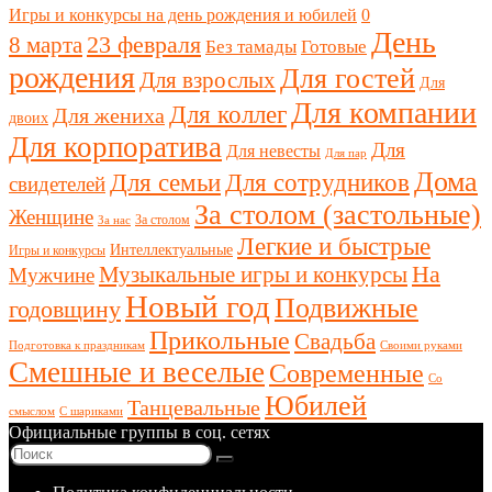
Игры и конкурсы на день рождения и юбилей
0
День
23 февраля
8 марта
Без тамады
Готовые
рождения
Для гостей
Для взрослых
Для
Для компании
Для коллег
Для жениха
двоих
Для корпоратива
Для
Для невесты
Для пар
Дома
Для семьи
Для сотрудников
свидетелей
За столом (застольные)
Женщине
За столом
За нас
Легкие и быстрые
Интеллектуальные
Игры и конкурсы
Музыкальные игры и конкурсы
На
Мужчине
Новый год
Подвижные
годовщину
Прикольные
Свадьба
Подготовка к праздникам
Своими руками
Смешные и веселые
Современные
Со
Юбилей
Танцевальные
смыслом
С шариками
Официальные группы в соц. сетях