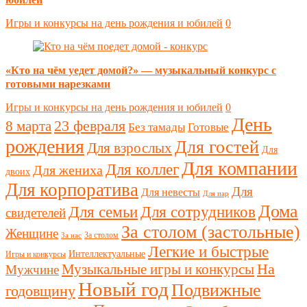
Игры и конкурсы на день рождения и юбилей
0
«Кто на чём уедет домой?» — музыкальный конкурс с
готовыми нарезками
Игры и конкурсы на день рождения и юбилей
0
День
23 февраля
8 марта
Без тамады
Готовые
рождения
Для гостей
Для взрослых
Для
Для компании
Для коллег
Для жениха
двоих
Для корпоратива
Для
Для невесты
Для пар
Дома
Для семьи
Для сотрудников
свидетелей
За столом (застольные)
Женщине
За столом
За нас
Легкие и быстрые
Интеллектуальные
Игры и конкурсы
Музыкальные игры и конкурсы
На
Мужчине
Новый год
Подвижные
годовщину