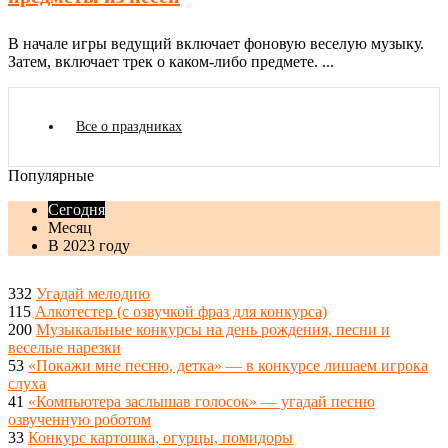
В начале игры ведущий включает фоновую веселую музыку.
Затем, включает трек о каком-либо предмете. ...
Все о праздниках
Популярные
Сегодня
Месяц
В 2023 году
332
Угадай мелодию
115
Алкотестер (с озвучкой фраз для конкурса)
200
Музыкальные конкурсы на день рождения, песни и
веселые нарезки
53
«Покажи мне песню, детка» — в конкурсе лишаем игрока
слуха
41
«Компьютера заслышав голосок» — угадай песню
озвученную роботом
33
Конкурс картошка, огурцы, помидоры