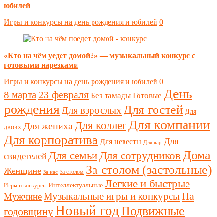
юбилей
Игры и конкурсы на день рождения и юбилей
0
«Кто на чём уедет домой?» — музыкальный конкурс с
готовыми нарезками
Игры и конкурсы на день рождения и юбилей
0
День
23 февраля
8 марта
Без тамады
Готовые
рождения
Для гостей
Для взрослых
Для
Для компании
Для коллег
Для жениха
двоих
Для корпоратива
Для
Для невесты
Для пар
Дома
Для семьи
Для сотрудников
свидетелей
За столом (застольные)
Женщине
За столом
За нас
Легкие и быстрые
Интеллектуальные
Игры и конкурсы
Музыкальные игры и конкурсы
На
Мужчине
Новый год
Подвижные
годовщину