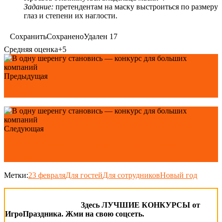
Задание:
претендентам на маску выстроиться по размеру
глаз и степени их наглости.
Сохранить
Сохранено
Удален
17
Средняя оценка
+5
Предыдущая
Прикольные пожелания гостям
Следующая
Смешные конкурсы на юбилей 60 лет мужчине и
женщине
Метки:
23 февраля
Для гостей
Для сотрудников
Новый год
Здесь ЛУЧШИЕ КОНКУРСЫ от
ИгроПраздника. Жми на свою соцсеть.