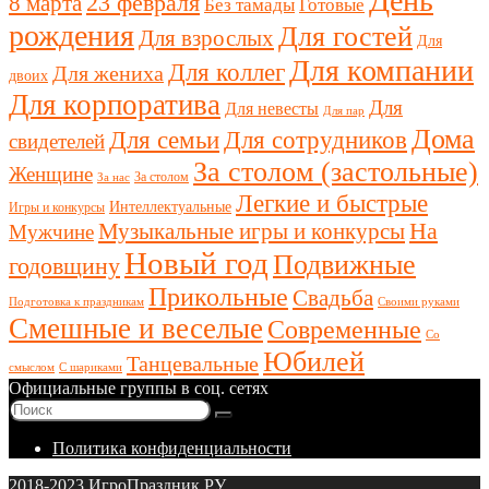
День
23 февраля
8 марта
Без тамады
Готовые
рождения
Для гостей
Для взрослых
Для
Для компании
Для коллег
Для жениха
двоих
Для корпоратива
Для
Для невесты
Для пар
Дома
Для семьи
Для сотрудников
свидетелей
За столом (застольные)
Женщине
За столом
За нас
Легкие и быстрые
Интеллектуальные
Игры и конкурсы
Музыкальные игры и конкурсы
На
Мужчине
Новый год
Подвижные
годовщину
Прикольные
Свадьба
Подготовка к праздникам
Своими руками
Смешные и веселые
Современные
Со
Юбилей
Танцевальные
смыслом
С шариками
Официальные группы в соц. сетях
Политика конфиденциальности
2018-2023 ИгроПраздник.РУ