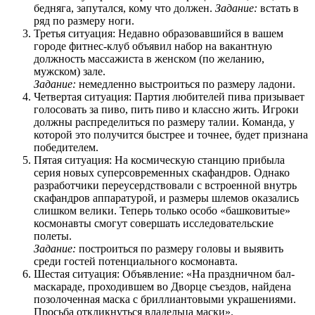
бедняга, запутался, кому что должен.
Задание:
встать в
ряд по размеру ноги.
Третья ситуация: Недавно образовавшийся в вашем
городе фитнес-клуб объявил набор на вакантную
должность массажиста в женском (по желанию,
мужском) зале.
Задание:
немедленно выстроиться по размеру ладони.
Четвертая ситуация: Партия любителей пива призывает
голосовать за пиво, пить пиво и классно жить. Игроки
должны распределиться по размеру талии. Команда, у
которой это получится быстрее и точнее, будет признана
победителем.
Пятая ситуация: На космическую станцию прибыла
серия новых суперсовременных скафандров. Однако
разработчики переусердствовали с встроенной внутрь
скафандров аппаратурой, и размеры шлемов оказались
слишком велики. Теперь только особо «башковитые»
космонавты смогут совершать исследовательские
полеты.
Задание:
построиться по размеру головы и выявить
среди гостей потенциального космонавта.
Шестая ситуация: Объявление: «На праздничном бал-
маскараде, проходившем во Дворце съездов, найдена
позолоченная маска с бриллиантовыми украшениями.
Просьба откликнуться владельца маски».