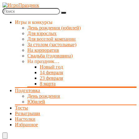
Игры и конкурсы
День рождения (юбилей)
Для взрослых
Для веселой компании
За столом (застольные)
На корпоратив
Свадьба (годовщина)
На праздник…
Новый год
14 февраля
23 февраля
8 марта
Подготовка
День рождения
Юбилей
Тосты
Розыгрыши
Настолки
Избранное