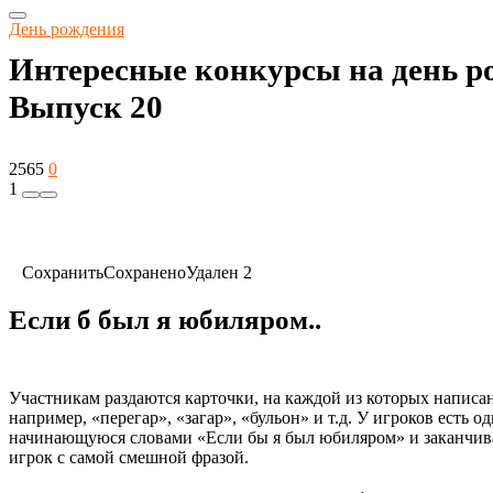
День рождения
Интересные конкурсы на день ро
Выпуск 20
2565
0
1
Сохранить
Сохранено
Удален
2
Если б был я юбиляром..
Участникам раздаются карточки, на каждой из которых написа
например, «перегар», «загар», «бульон» и т.д. У игроков есть о
начинающуюся словами «Если бы я был юбиляром» и заканчив
игрок с самой смешной фразой.