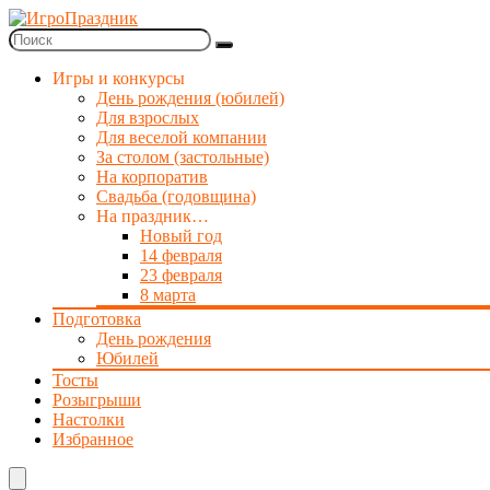
Игры и конкурсы
День рождения (юбилей)
Для взрослых
Для веселой компании
За столом (застольные)
На корпоратив
Свадьба (годовщина)
На праздник…
Новый год
14 февраля
23 февраля
8 марта
Подготовка
День рождения
Юбилей
Тосты
Розыгрыши
Настолки
Избранное